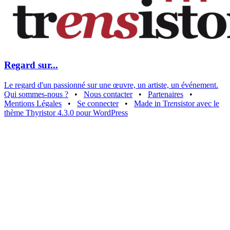
Regard sur...
Le regard d'un passionné sur une œuvre, un artiste, un événement.
Qui sommes-nous ?
•
Nous contacter
•
Partenaires
•
Mentions Légales
•
Se connecter
•
Made in Tr
ens
istor avec le
thème Thyristor 4.3.0 pour WordPress