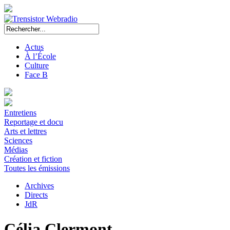
Actus
À l’École
Culture
Face B
Entretiens
Reportage et docu
Arts et lettres
Sciences
Médias
Création et fiction
Toutes les émissions
Archives
Directs
JdR
Célia Clermont