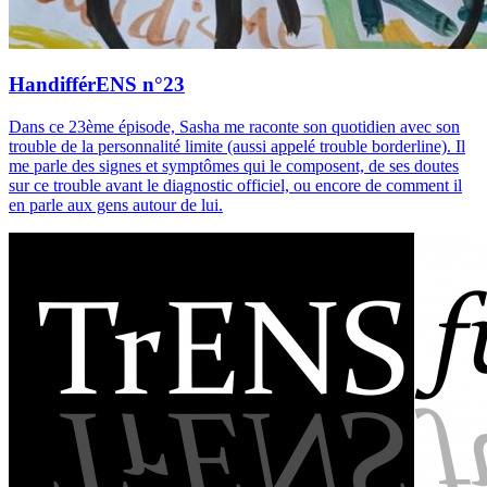
HandifférENS n°23
Dans ce 23ème épisode, Sasha me raconte son quotidien avec son
trouble de la personnalité limite (aussi appelé trouble borderline). Il
me parle des signes et symptômes qui le composent, de ses doutes
sur ce trouble avant le diagnostic officiel, ou encore de comment il
en parle aux gens autour de lui.