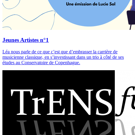
Jeunes Artistes n°1
Léa nous parle de ce que c’est que d’embrasser la carrière de
musicienne classique, en s’investissant dans un trio à côté de ses
études au Conservatoire de Copenhague.