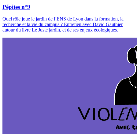
Pépites n°9
Quel rôle joue le jardin de l’ENS de Lyon dans la formation, la
recherche et la vie du campus ? Entretien avec David Gauthier
autour du livre Le Juste jardin, et de ses enjeux écologiques.