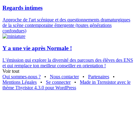
Regards intimes
Approche de l'art scénique et des questionnements dramaturgiques
de la scène contemporaine émergente (toutes générations
confondues)
Y a une vie après Normale !
L’émission qui explore la diversité des parcours des élèves des ENS
et qui remplace ton meilleur conseiller en orientation !
Voir tout
Qui sommes-nous ?
•
Nous contacter
•
Partenaires
•
Mentions Légales
•
Se connecter
•
Made in Tr
ens
istor avec le
thème Thyristor 4.3.0 pour WordPress