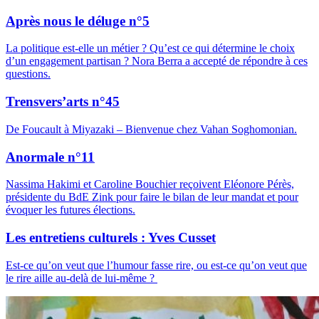
Après nous le déluge n°5
La politique est-elle un métier ? Qu’est ce qui détermine le choix
d’un engagement partisan ? Nora Berra a accepté de répondre à ces
questions.
Trensvers’arts n°45
De Foucault à Miyazaki – Bienvenue chez Vahan Soghomonian.
Anormale n°11
Nassima Hakimi et Caroline Bouchier reçoivent Eléonore Pérès,
présidente du BdE Zink pour faire le bilan de leur mandat et pour
évoquer les futures élections.
Les entretiens culturels : Yves Cusset
Est-ce qu’on veut que l’humour fasse rire, ou est-ce qu’on veut que
le rire aille au-delà de lui-même ?