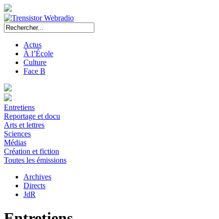
Actus
À l’École
Culture
Face B
Entretiens
Reportage et docu
Arts et lettres
Sciences
Médias
Création et fiction
Toutes les émissions
Archives
Directs
JdR
Entretiens