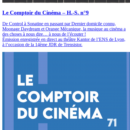
Le Comptoir du Cinéma – H.-S. n°9
De Control à Sonatine en passant par Dernier domicile connu,
Moonage Daydream et Orange Mécanique, la musique au cinéma a
des choses à nous dire… à nous de l’écouter !
Émission enregistrée en direct au théâtre Kantor de l’ENS de Lyon,
à l’occasion de la 14ème JDR de Trensistor.