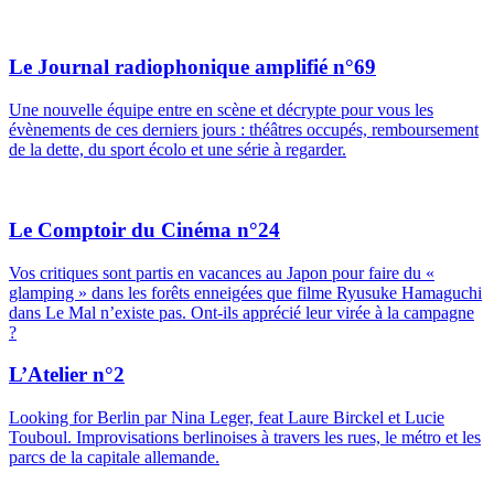
Le Journal radiophonique amplifié n°69
Une nouvelle équipe entre en scène et décrypte pour vous les
évènements de ces derniers jours : théâtres occupés, remboursement
de la dette, du sport écolo et une série à regarder.
Le Comptoir du Cinéma n°24
Vos critiques sont partis en vacances au Japon pour faire du «
glamping » dans les forêts enneigées que filme Ryusuke Hamaguchi
dans Le Mal n’existe pas. Ont-ils apprécié leur virée à la campagne
?
L’Atelier n°2
Looking for Berlin par Nina Leger, feat Laure Birckel et Lucie
Touboul. Improvisations berlinoises à travers les rues, le métro et les
parcs de la capitale allemande.