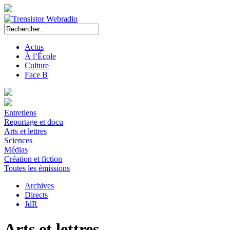
Actus
À l’École
Culture
Face B
Entretiens
Reportage et docu
Arts et lettres
Sciences
Médias
Création et fiction
Toutes les émissions
Archives
Directs
JdR
Arts et lettres