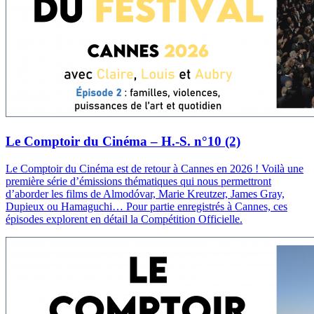
Le Comptoir du Cinéma – H.-S. n°10 (2)
Le Comptoir du Cinéma est de retour à Cannes en 2026 ! Voilà une
première série d’émissions thématiques qui nous permettront
d’aborder les films de Almodóvar, Marie Kreutzer, James Gray,
Dupieux ou Hamaguchi… Pour partie enregistrés à Cannes, ces
épisodes explorent en détail la Compétition Officielle.