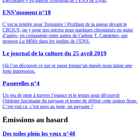
Électriques » en galerie Artemisia de l’ENS de Lyon.
ENS’moment n°18
C’est la rentrée pour Trensistor ! Profitant de la queue devant le
CROUS, on y pose nos micros pour quelques chroniques en guise
d’apéro, en compagnie entre autres de l’artiste T. Calmettes, qui
propose
La Mêlée
dans les jardins de l’ENS.
Le journal de la culture du 25 avril 2019
Où l’on découvre ce qui se passe lorsqu’un musée nous laisse une
forte impression.
Passerelles n°4
Un jeu de piste à travers l’espace et le temps pour découvrir
l’histoire fascinante du paysage et tenter de définir cette notion floue.
C’est vrai ça, c’est quoi au juste, un paysage ?
Émissions au hasard
Des toiles plein les yeux n°48