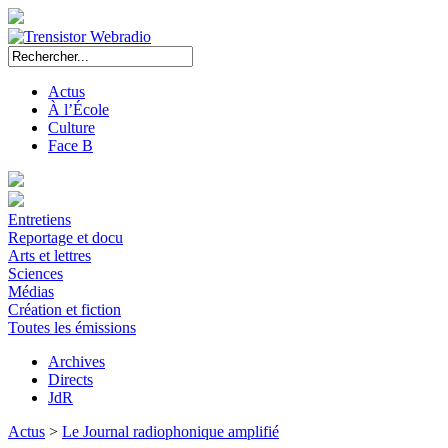
Actus
À l’École
Culture
Face B
Entretiens
Reportage et docu
Arts et lettres
Sciences
Médias
Création et fiction
Toutes les émissions
Archives
Directs
JdR
Actus
>
Le Journal radiophonique amplifié