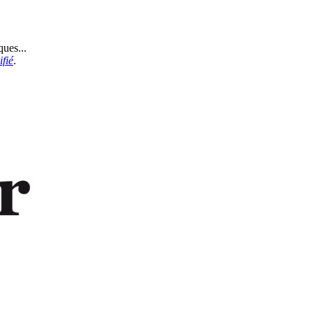
ques...
fié
.