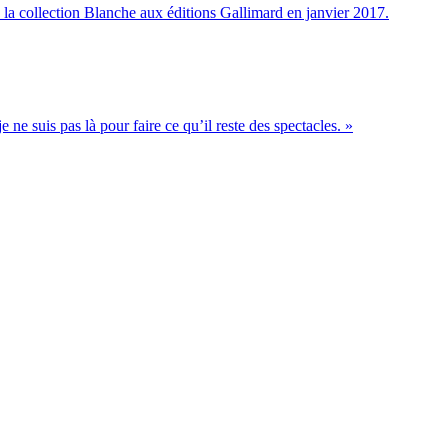
la collection Blanche aux éditions Gallimard en janvier 2017.
je ne suis pas là pour faire ce qu’il reste des spectacles. »