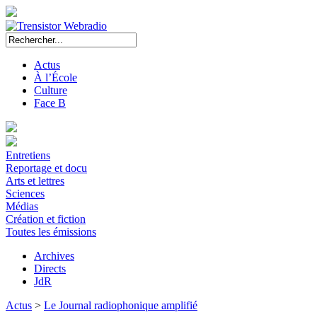
Actus
À l’École
Culture
Face B
Entretiens
Reportage et docu
Arts et lettres
Sciences
Médias
Création et fiction
Toutes les émissions
Archives
Directs
JdR
Actus
>
Le Journal radiophonique amplifié