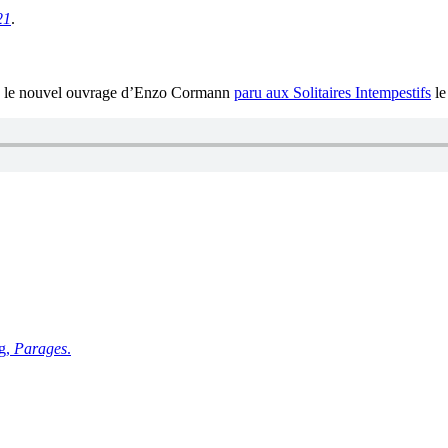
21
.
,
le nouvel ouvrage d’Enzo Cormann
paru aux Solitaires Intempestifs
le
rg,
Parages
.