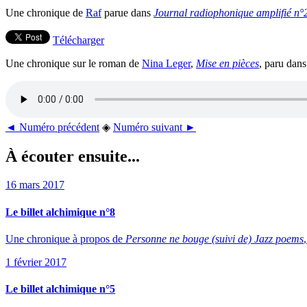
Une chronique de
Raf
parue dans
Journal radiophonique amplifié n°
Télécharger
Une chronique sur le roman de
Nina Leger
,
Mise en pièces
, paru dans
◄ Numéro précédent
◈
Numéro suivant ►
À écouter ensuite...
16 mars 2017
Le billet alchimique n°8
Une chronique à propos de
Personne ne bouge (suivi de) Jazz poems
1 février 2017
Le billet alchimique n°5