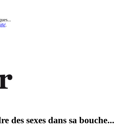
ques...
fié
.
re des sexes dans sa bouche...