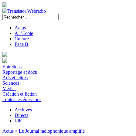
Actus
À l’École
Culture
Face B
Entretiens
Reportage et docu
Arts et lettres
Sciences
Médias
Création et fiction
Toutes les émissions
Archives
Directs
JdR
Actus
>
Le Journal radiophonique amplifié