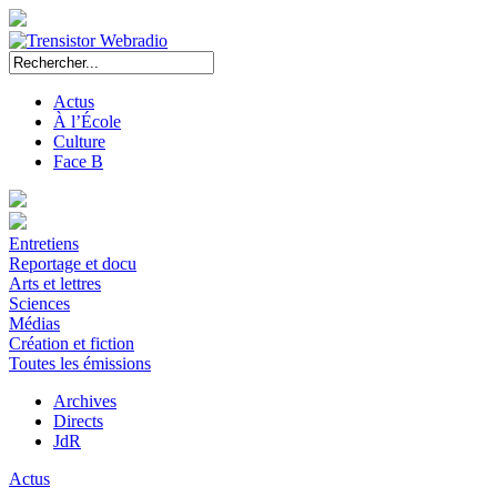
Actus
À l’École
Culture
Face B
Entretiens
Reportage et docu
Arts et lettres
Sciences
Médias
Création et fiction
Toutes les émissions
Archives
Directs
JdR
Actus