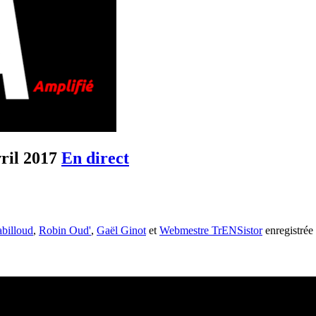
vril 2017
En direct
abilloud
,
Robin Oud'
,
Gaël Ginot
et
Webmestre TrENSistor
enregistrée 