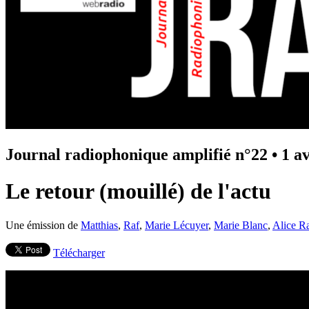
Journal radiophonique amplifié n°22
•
1 a
Le retour (mouillé) de l'actu
Une émission de
Matthias
,
Raf
,
Marie Lécuyer
,
Marie Blanc
,
Alice R
Télécharger