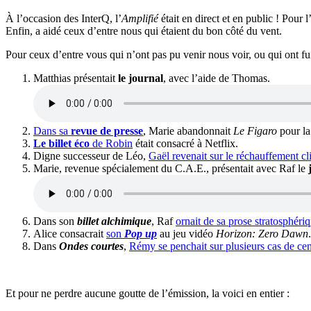
À l’occasion des InterQ, l’
Amplifié
était en direct et en public ! Pour
Enfin, a aidé ceux d’entre nous qui étaient du bon côté du vent.
Pour ceux d’entre vous qui n’ont pas pu venir nous voir, ou qui ont fui
Matthias présentait
le journal
, avec l’aide de Thomas.
Dans sa
revue de presse
, Marie abandonnait
Le Figaro
pour la
Le billet éco
de Robin
était consacré à Netflix.
Digne successeur de Léo,
Gaël revenait sur le réchauffement c
Marie, revenue spécialement du C.A.E., présentait avec Raf le
Dans son
billet alchimique
, Raf
ornait de sa prose stratosphéri
Alice consacrait
son
Pop up
au jeu vidéo
Horizon:
Zero Dawn
.
Dans
Ondes courtes
,
Rémy se penchait sur plusieurs cas de ce
Et pour ne perdre aucune goutte de l’émission, la voici en entier :