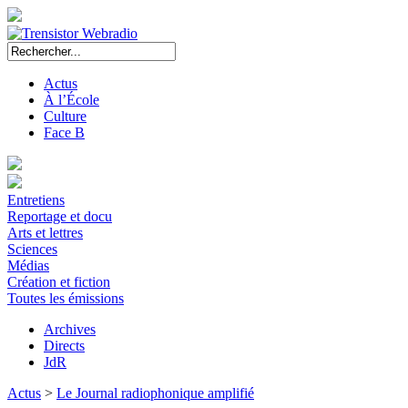
Actus
À l’École
Culture
Face B
Entretiens
Reportage et docu
Arts et lettres
Sciences
Médias
Création et fiction
Toutes les émissions
Archives
Directs
JdR
Actus
>
Le Journal radiophonique amplifié