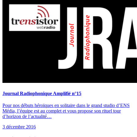
Journal Radiophonique Amplifié n°15
Pour nos débuts héroïques en solitaire dans le grand studio d’ENS
Média, l’équipe est au complet et vous propose son rituel tour
d’horizon de l’actualité…
3 décembre 2016