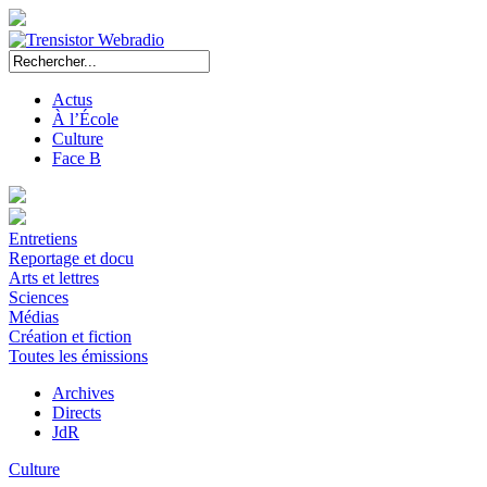
Actus
À l’École
Culture
Face B
Entretiens
Reportage et docu
Arts et lettres
Sciences
Médias
Création et fiction
Toutes les émissions
Archives
Directs
JdR
Culture