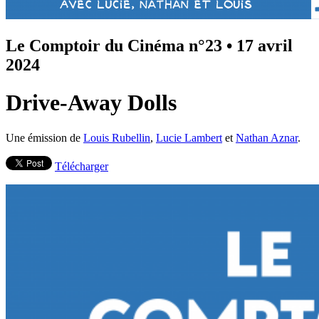
Le Comptoir du Cinéma n°23
•
17 avril
2024
Drive-Away Dolls
Une émission de
Louis Rubellin
,
Lucie Lambert
et
Nathan Aznar
.
Télécharger