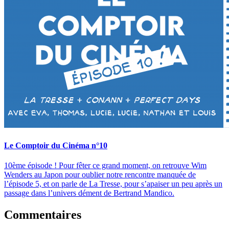
Le Comptoir du Cinéma n°10
10ème épisode ! Pour fêter ce grand moment, on retrouve Wim
Wenders au Japon pour oublier notre rencontre manquée de
l’épisode 5, et on parle de La Tresse, pour sʼapaiser un peu après un
passage dans lʼunivers dément de Bertrand Mandico.
Commentaires