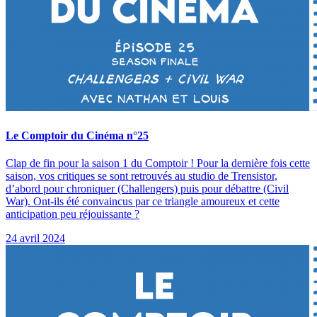
Le Comptoir du Cinéma n°25
Clap de fin pour la saison 1 du Comptoir ! Pour la dernière fois cette
saison, vos critiques se sont retrouvés au studio de Trensistor,
d’abord pour chroniquer (Challengers) puis pour débattre (Civil
War). Ont-ils été convaincus par ce triangle amoureux et cette
anticipation peu réjouissante ?
24 avril 2024