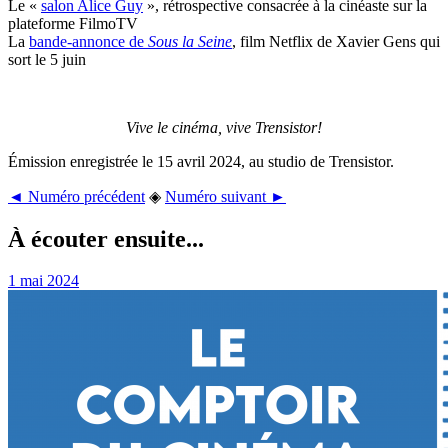
Le «
salon Alice Guy
», rétrospective consacrée à la cinéaste sur la
plateforme FilmoTV
La
bande-annonce de
Sous la Seine
, film Netflix de Xavier Gens qui
sort le 5 juin
Vive le cinéma, vive Trensistor!
Émission enregistrée le 15 avril 2024, au studio de Trensistor.
◄ Numéro précédent
◈
Numéro suivant ►
À écouter ensuite...
1 mai 2024