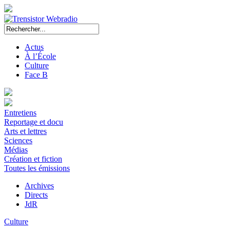
Actus
À l’École
Culture
Face B
Entretiens
Reportage et docu
Arts et lettres
Sciences
Médias
Création et fiction
Toutes les émissions
Archives
Directs
JdR
Culture