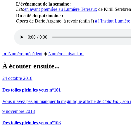
L’événement de la semaine :
Leto
en avant-première au Lumière Terreaux
de Kirill Serebre
Du côté du patrimoine :
Opera
de Dario Argento, à revoir (enfin !)
à l’Institut Lumière
◄ Numéro précédent
◈
Numéro suivant ►
À écouter ensuite...
24 octobre 2018
Des toiles plein les yeux n°101
Vous n’avez pas pu manquer la magnifique affiche de
Cold War
, son
9 novembre 2018
Des toiles plein les yeux n°103