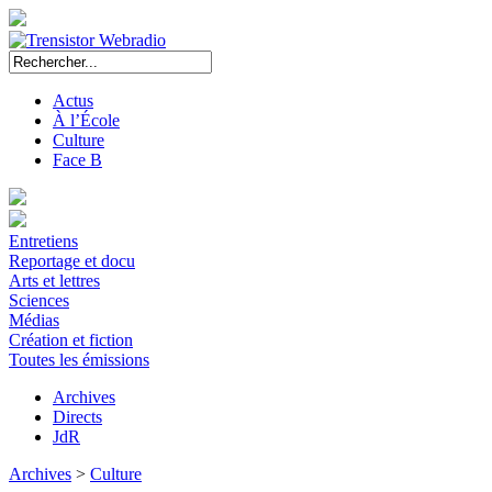
Actus
À l’École
Culture
Face B
Entretiens
Reportage et docu
Arts et lettres
Sciences
Médias
Création et fiction
Toutes les émissions
Archives
Directs
JdR
Archives
>
Culture