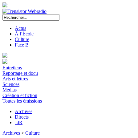
Actus
À l’École
Culture
Face B
Entretiens
Reportage et docu
Arts et lettres
Sciences
Médias
Création et fiction
Toutes les émissions
Archives
Directs
JdR
Archives
>
Culture