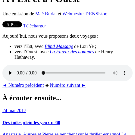
Une émission de
Maé Burlat
et
Webmestre TrENSistor
.
Télécharger
Aujourd’hui, nous vous proposons deux voyages :
vers l’Est, avec
Blind Massage
de Lou Ye ;
vers l’Ouest, avec
La Fureur des hommes
de Henry
Hathaway.
◄ Numéro précédent
◈
Numéro suivant ►
À écouter ensuite...
24 mai 2017
Des toiles plein les yeux n°60
Anastasia, Aurore et Pierre se penchent sur le thriller espagnol
La