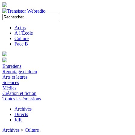
Actus
À l’École
Culture
Face B
Entretiens
Reportage et docu
Arts et lettres
Sciences
Médias
Création et fiction
Toutes les émissions
Archives
Directs
JdR
Archives
>
Culture