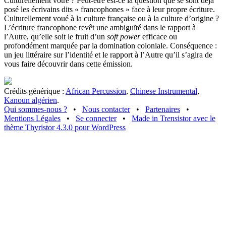
Culturellement vôtre ? Peut-être est-ce la question que se sont déjà
posé les écrivains dits « francophones » face à leur propre écriture.
Culturellement voué à la culture française ou à la culture d’origine ?
L’écriture francophone revêt une ambiguïté dans le rapport à
l’Autre, qu’elle soit le fruit d’un
soft power
efficace ou
profondément marquée par la domination coloniale. Conséquence :
un jeu littéraire sur l’identité et le rapport à l’Autre qu’il s’agira de
vous faire découvrir dans cette émission.
Crédits générique :
African Percussion
,
Chinese Instrumental
,
Kanoun algérien
.
Qui sommes-nous ?
•
Nous contacter
•
Partenaires
•
Mentions Légales
•
Se connecter
•
Made in Tr
ens
istor avec le
thème Thyristor 4.3.0 pour WordPress