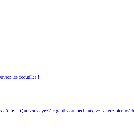
uvrez les écoutilles !
lles d’elfe… Que vous ayez été gentils ou méchants, vous avez bien méri