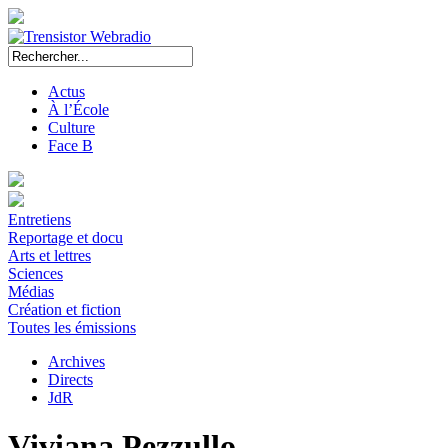
Actus
À l’École
Culture
Face B
Entretiens
Reportage et docu
Arts et lettres
Sciences
Médias
Création et fiction
Toutes les émissions
Archives
Directs
JdR
Viviana Pezzullo