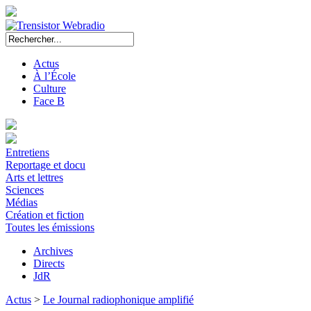
Actus
À l’École
Culture
Face B
Entretiens
Reportage et docu
Arts et lettres
Sciences
Médias
Création et fiction
Toutes les émissions
Archives
Directs
JdR
Actus
>
Le Journal radiophonique amplifié