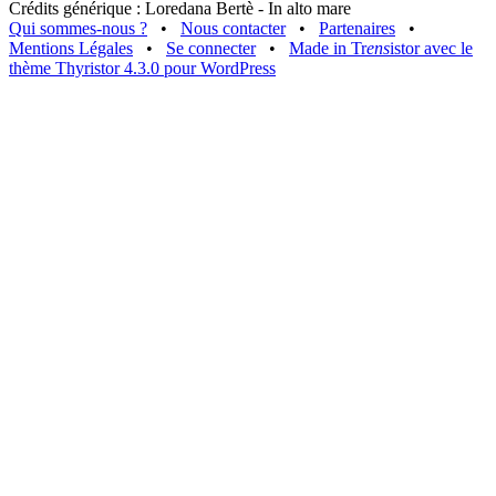
Crédits générique : Loredana Bertè - In alto mare
Qui sommes-nous ?
•
Nous contacter
•
Partenaires
•
Mentions Légales
•
Se connecter
•
Made in Tr
ens
istor avec le
thème Thyristor 4.3.0 pour WordPress