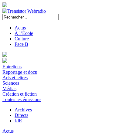
Actus
À l’École
Culture
Face B
Entretiens
Reportage et docu
Arts et lettres
Sciences
Médias
Création et fiction
Toutes les émissions
Archives
Directs
JdR
Actus