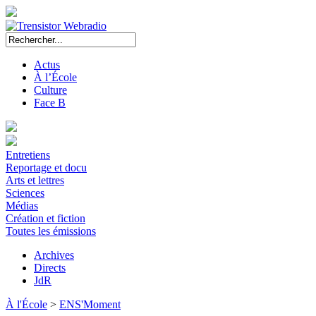
Actus
À l’École
Culture
Face B
Entretiens
Reportage et docu
Arts et lettres
Sciences
Médias
Création et fiction
Toutes les émissions
Archives
Directs
JdR
À l'École
>
ENS'Moment