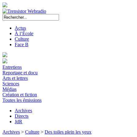
Actus
À l’École
Culture
Face B
Entretiens
Reportage et docu
Arts et lettres
Sciences
Médias
Création et fiction
Toutes les émissions
Archives
Directs
JdR
Archives
>
Culture
>
Des toiles plein les yeux