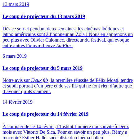
13 mars 2019
Le coup de projecteur du 13 mars 2019
Dès ce soir et pendant deux semaines, les cinémas ibériques et
latino-américains sont à l’honneur au Zola ! Nous en apprenons un
peu plus avec Olivier Calonnec, directeur du festival, qui évoque
entre autres l’œuvre-fleuve
La Flor
.
6 mars 2019
Le coup de projecteur du 5 mars 2019
Notre avis sur
Deux fils
, la première réussite de Félix Moati, tendre
et subtil portrait d’un père et de ses fils qui ne font rien d’autre que
d’avouer qu’ils s’aiment.
14 février 2019
Le coup de projecteur du 14 février 2019
À compter de ce 14 février, l’Institut Lumière nous invite à Deux
mois avec Vittorio De Sica. Pour en savoir un peu plus, Rémy a
rencontré Esther Hallé, spécialiste du cinéma italien.