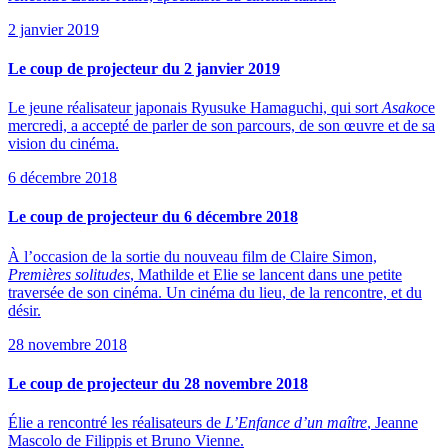
2 janvier 2019
Le coup de projecteur du 2 janvier 2019
Le jeune réalisateur japonais Ryusuke Hamaguchi, qui sort
Asako
ce
mercredi, a accepté de parler de son parcours, de son œuvre et de sa
vision du cinéma.
6 décembre 2018
Le coup de projecteur du 6 décembre 2018
À l’occasion de la sortie du nouveau film de Claire Simon,
Premières solitudes
, Mathilde et Elie se lancent dans une petite
traversée de son cinéma. Un cinéma du lieu, de la rencontre, et du
désir.
28 novembre 2018
Le coup de projecteur du 28 novembre 2018
Élie a rencontré les réalisateurs de
L’Enfance d’un maître
, Jeanne
Mascolo de Filippis et Bruno Vienne.