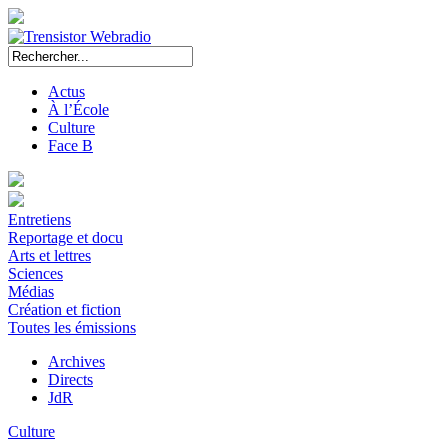
Actus
À l’École
Culture
Face B
Entretiens
Reportage et docu
Arts et lettres
Sciences
Médias
Création et fiction
Toutes les émissions
Archives
Directs
JdR
Culture