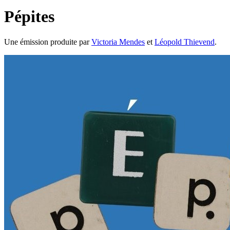
Pépites
Une émission produite par
Victoria Mendes
et
Léopold Thievend
.