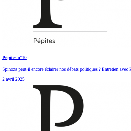
Pépites n°10
Spinoza peut-il encore éclairer nos débats politiques ? Entretien avec
2 avril 2025