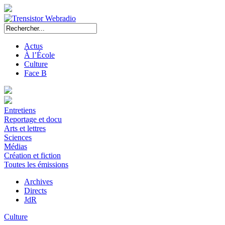
Actus
À l’École
Culture
Face B
Entretiens
Reportage et docu
Arts et lettres
Sciences
Médias
Création et fiction
Toutes les émissions
Archives
Directs
JdR
Culture