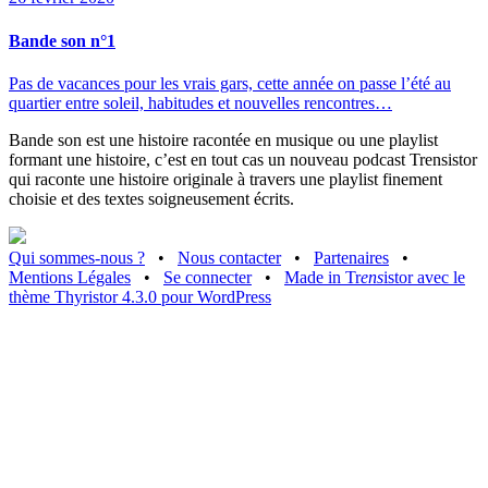
Bande son n°1
Pas de vacances pour les vrais gars, cette année on passe l’été au
quartier entre soleil, habitudes et nouvelles rencontres…
Bande son est une histoire racontée en musique ou une playlist
formant une histoire, c’est en tout cas un nouveau podcast Trensistor
qui raconte une histoire originale à travers une playlist finement
choisie et des textes soigneusement écrits.
Qui sommes-nous ?
•
Nous contacter
•
Partenaires
•
Mentions Légales
•
Se connecter
•
Made in Tr
ens
istor avec le
thème Thyristor 4.3.0 pour WordPress