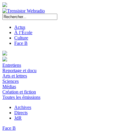
Actus
À l’École
Culture
Face B
Entretiens
Reportage et docu
Arts et lettres
Sciences
Médias
Création et fiction
Toutes les émissions
Archives
Directs
JdR
Face B