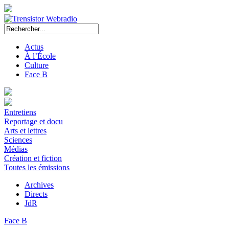
Actus
À l’École
Culture
Face B
Entretiens
Reportage et docu
Arts et lettres
Sciences
Médias
Création et fiction
Toutes les émissions
Archives
Directs
JdR
Face B