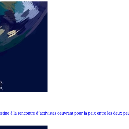
stine à la rencontre d’activistes oeuvrant pour la paix entre les deux pe