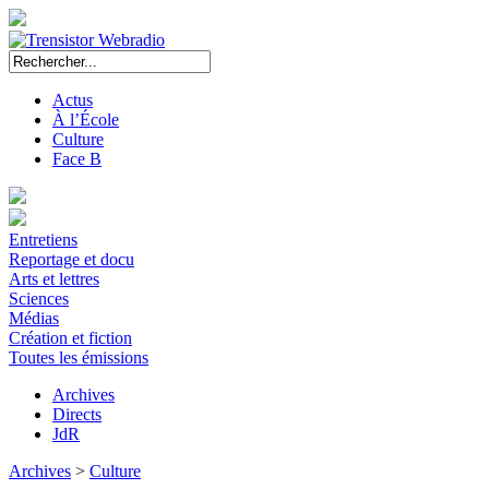
Actus
À l’École
Culture
Face B
Entretiens
Reportage et docu
Arts et lettres
Sciences
Médias
Création et fiction
Toutes les émissions
Archives
Directs
JdR
Archives
>
Culture