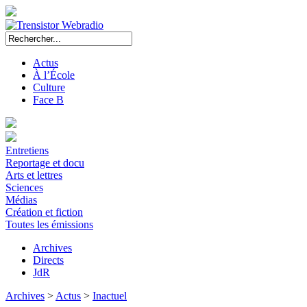
Actus
À l’École
Culture
Face B
Entretiens
Reportage et docu
Arts et lettres
Sciences
Médias
Création et fiction
Toutes les émissions
Archives
Directs
JdR
Archives
>
Actus
>
Inactuel