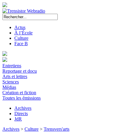
Actus
À l’École
Culture
Face B
Entretiens
Reportage et docu
Arts et lettres
Sciences
Médias
Création et fiction
Toutes les émissions
Archives
Directs
JdR
Archives
>
Culture
>
Trensvers'arts