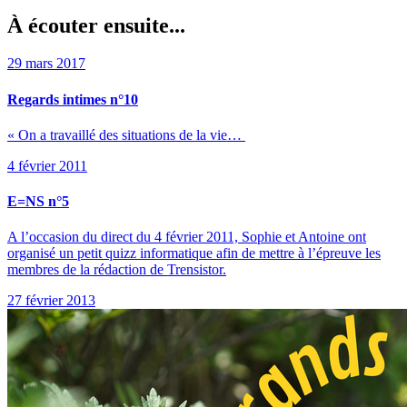
À écouter ensuite...
29 mars 2017
Regards intimes n°10
« On a travaillé des situations de la vie…
4 février 2011
E=NS n°5
A l’occasion du direct du 4 février 2011, Sophie et Antoine ont
organisé un petit quizz informatique afin de mettre à l’épreuve les
membres de la rédaction de Trensistor.
27 février 2013