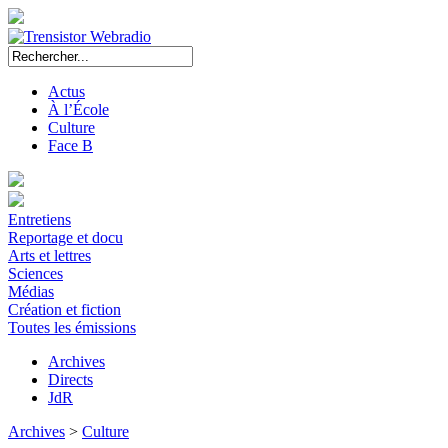
Actus
À l’École
Culture
Face B
Entretiens
Reportage et docu
Arts et lettres
Sciences
Médias
Création et fiction
Toutes les émissions
Archives
Directs
JdR
Archives
>
Culture