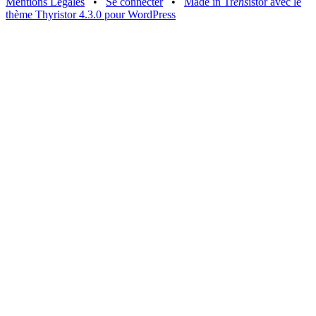
Mentions Légales
•
Se connecter
•
Made in Tr
ens
istor avec le
thème Thyristor 4.3.0 pour WordPress