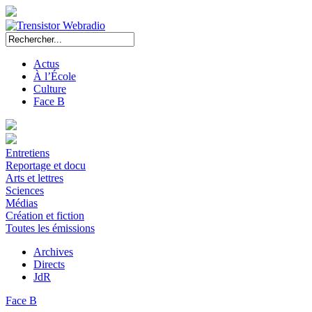
Actus
À l’École
Culture
Face B
Entretiens
Reportage et docu
Arts et lettres
Sciences
Médias
Création et fiction
Toutes les émissions
Archives
Directs
JdR
Face B