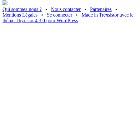
Qui sommes-nous ?
•
Nous contacter
•
Partenaires
•
Mentions Légales
•
Se connecter
•
Made in Tr
ens
istor avec le
thème Thyristor 4.3.0 pour WordPress