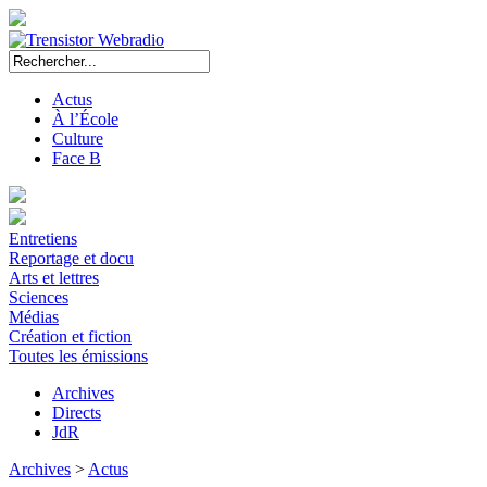
Actus
À l’École
Culture
Face B
Entretiens
Reportage et docu
Arts et lettres
Sciences
Médias
Création et fiction
Toutes les émissions
Archives
Directs
JdR
Archives
>
Actus