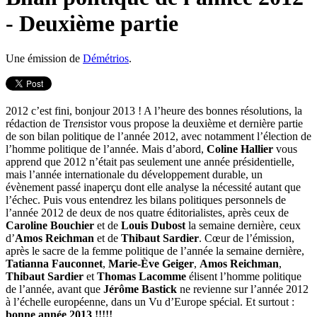
- Deuxième partie
Une émission de
Démétrios
.
2012 c’est fini, bonjour 2013 ! A l’heure des bonnes résolutions, la
rédaction de Tr
ens
istor vous propose la deuxième et dernière partie
de son bilan politique de l’année 2012, avec notamment l’élection de
l’homme politique de l’année. Mais d’abord,
Coline Hallier
vous
apprend que 2012 n’était pas seulement une année présidentielle,
mais l’année internationale du développement durable, un
évènement passé inaperçu dont elle analyse la nécessité autant que
l’échec. Puis vous entendrez les bilans politiques personnels de
l’année 2012 de deux de nos quatre éditorialistes, après ceux de
Caroline Bouchier
et de
Louis Dubost
la semaine dernière, ceux
d’
Amos Reichman
et de
Thibaut Sardier
. Cœur de l’émission,
après le sacre de la femme politique de l’année la semaine dernière,
Tatianna Fauconnet
,
Marie-Ève Geiger
,
Amos Reichman
,
Thibaut Sardier
et
Thomas Lacomme
élisent l’homme politique
de l’année, avant que
Jérôme Bastick
ne revienne sur l’année 2012
à l’échelle européenne, dans un Vu d’Europe spécial. Et surtout :
bonne année 2013 !!!!!