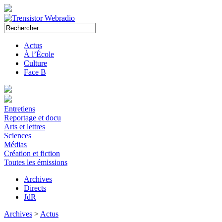
Actus
À l’École
Culture
Face B
Entretiens
Reportage et docu
Arts et lettres
Sciences
Médias
Création et fiction
Toutes les émissions
Archives
Directs
JdR
Archives
>
Actus