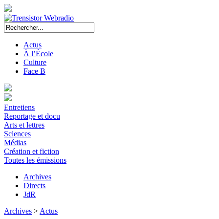
Actus
À l’École
Culture
Face B
Entretiens
Reportage et docu
Arts et lettres
Sciences
Médias
Création et fiction
Toutes les émissions
Archives
Directs
JdR
Archives
>
Actus