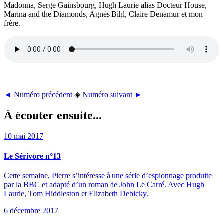
Madonna, Serge Gainsbourg, Hugh Laurie alias Docteur House,
Marina and the Diamonds, Agnès Bihl, Claire Denamur et mon
frère.
◄ Numéro précédent
◈
Numéro suivant ►
À écouter ensuite...
10 mai 2017
Le Sérivore n°13
Cette semaine, Pierre s’intéresse à une série d’espionnage produite
par la BBC et adapté d’un roman de John Le Carré. Avec Hugh
Laurie, Tom Hiddleston et Elizabeth Debicky.
6 décembre 2017