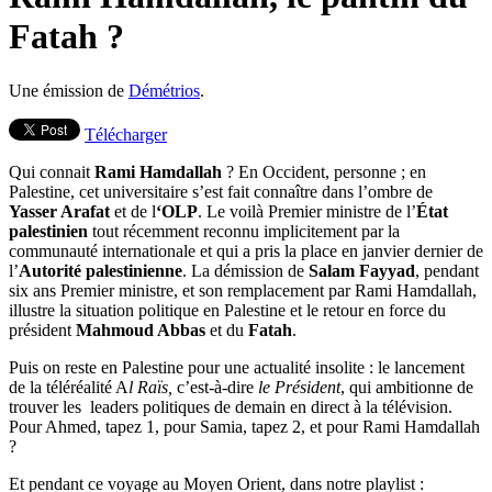
Fatah ?
Une émission de
Démétrios
.
Télécharger
Qui connait
Rami Hamdallah
? En Occident, personne ; en
Palestine, cet universitaire s’est fait connaître dans l’ombre de
Yasser Arafat
et de l
‘OLP
. Le voilà Premier ministre de l’
État
palestinien
tout récemment reconnu implicitement par la
communauté internationale et qui a pris la place en janvier dernier de
l’
Autorité palestinienne
. La démission de
Salam Fayyad
, pendant
six ans Premier ministre, et son remplacement par Rami Hamdallah,
illustre la situation politique en Palestine et le retour en force du
président
Mahmoud Abbas
et du
Fatah
.
Puis on reste en Palestine pour une actualité insolite : le lancement
de la téléréalité A
l Raïs,
c’est-à-dire
le Président
, qui ambitionne de
trouver les leaders politiques de demain en direct à la télévision.
Pour Ahmed, tapez 1, pour Samia, tapez 2, et pour Rami Hamdallah
?
Et pendant ce voyage au Moyen Orient, dans notre playlist :