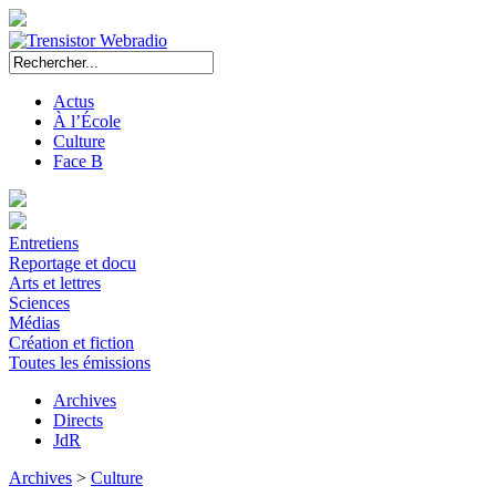
Actus
À l’École
Culture
Face B
Entretiens
Reportage et docu
Arts et lettres
Sciences
Médias
Création et fiction
Toutes les émissions
Archives
Directs
JdR
Archives
>
Culture