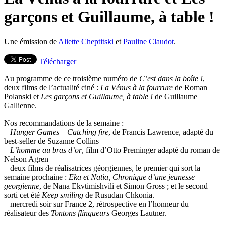
garçons et Guillaume, à table !
Une émission de
Aliette Cheptitski
et
Pauline Claudot
.
Télécharger
Au programme de ce troisième numéro de
C’est dans la boîte !
,
deux films de l’actualité ciné :
La Vénus à la fourrure
de Roman
Polanski et
Les garçons et Guillaume, à table !
de Guillaume
Gallienne.
Nos recommandations de la semaine :
–
Hunger Games
–
Catching fire
, de Francis Lawrence, adapté du
best-seller de Suzanne Collins
–
L’homme au bras d’or
, film d’Otto Preminger adapté du roman de
Nelson Agren
– deux films de réalisatrices géorgiennes, le premier qui sort la
semaine prochaine :
Eka et Natia, Chronique d’une jeunesse
georgienne
, de Nana Ekvtimishvili et Simon Gross ; et le second
sorti cet été
Keep smiling
de Rusudan Chkonia.
– mercredi soir sur France 2, rétrospective en l’honneur du
réalisateur des
Tontons flingueurs
Georges Lautner.