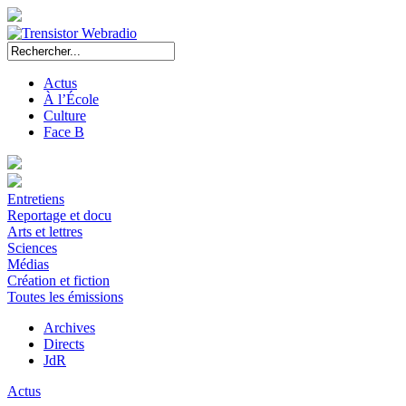
Actus
À l’École
Culture
Face B
Entretiens
Reportage et docu
Arts et lettres
Sciences
Médias
Création et fiction
Toutes les émissions
Archives
Directs
JdR
Actus