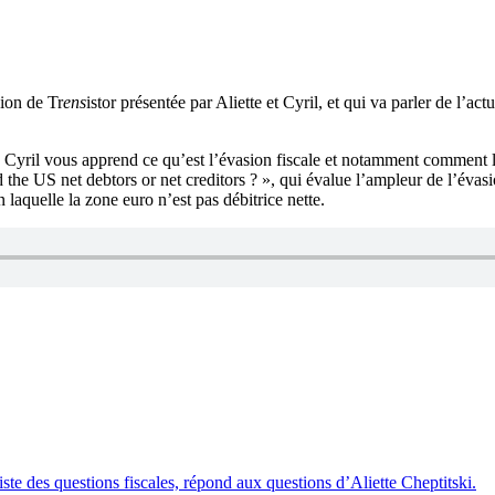
sion de Tr
ens
istor présentée par Aliette et Cyril, et qui va parler de l’ac
Cyril vous apprend ce qu’est l’évasion fiscale et notamment comment les 
 US net debtors or net creditors ? », qui évalue l’ampleur de l’évasion f
laquelle la zone euro n’est pas débitrice nette.
te des questions fiscales, répond aux questions d’Aliette Cheptitski.