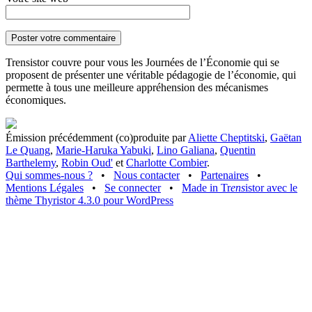
Trensistor couvre pour vous les Journées de l’Économie qui se
proposent de présenter une véritable pédagogie de l’économie, qui
permette à tous une meilleure appréhension des mécanismes
économiques.
Émission précédemment (co)produite par
Aliette Cheptitski
,
Gaëtan
Le Quang
,
Marie-Haruka Yabuki
,
Lino Galiana
,
Quentin
Barthelemy
,
Robin Oud'
et
Charlotte Combier
.
Qui sommes-nous ?
•
Nous contacter
•
Partenaires
•
Mentions Légales
•
Se connecter
•
Made in Tr
ens
istor avec le
thème Thyristor 4.3.0 pour WordPress