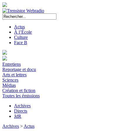
Actus
À l’École
Culture
Face B
Entretiens
Reportage et docu
Arts et lettres
Sciences
Médias
Création et fiction
Toutes les émissions
Archives
Directs
JdR
Archives
>
Actus