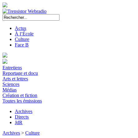
Actus
À l’École
Culture
Face B
Entretiens
Reportage et docu
Arts et lettres
Sciences
Médias
Création et fiction
Toutes les émissions
Archives
Directs
JdR
Archives
>
Culture