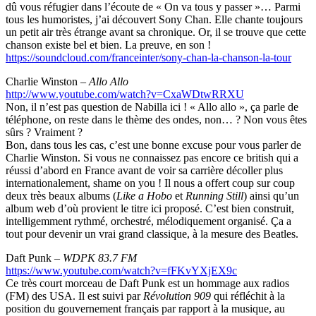
dû vous réfugier dans l’écoute de « On va tous y passer »… Parmi
tous les humoristes, j’ai découvert Sony Chan. Elle chante toujours
un petit air très étrange avant sa chronique. Or, il se trouve que cette
chanson existe bel et bien. La preuve, en son !
https://soundcloud.com/franceinter/sony-chan-la-chanson-la-tour
Charlie Winston –
Allo Allo
http://www.youtube.com/watch?v=CxaWDtwRRXU
Non, il n’est pas question de Nabilla ici ! « Allo allo », ça parle de
téléphone, on reste dans le thème des ondes, non… ? Non vous êtes
sûrs ? Vraiment ?
Bon, dans tous les cas, c’est une bonne excuse pour vous parler de
Charlie Winston. Si vous ne connaissez pas encore ce british qui a
réussi d’abord en France avant de voir sa carrière décoller plus
internationalement, shame on you ! Il nous a offert coup sur coup
deux très beaux albums (
Like a Hobo
et
Running Still
) ainsi qu’un
album web d’où provient le titre ici proposé. C’est bien construit,
intelligemment rythmé, orchestré, mélodiquement organisé. Ça a
tout pour devenir un vrai grand classique, à la mesure des Beatles.
Daft Punk –
WDPK 83.7 FM
https://www.youtube.com/watch?v=fFKvYXjEX9c
Ce très court morceau de Daft Punk est un hommage aux radios
(FM) des USA. Il est suivi par
Révolution 909
qui réfléchit à la
position du gouvernement français par rapport à la musique, au