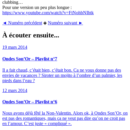
clubbing…
Pour une version un peu plus longue :
https://www.youtube.com/watch?v=FtNohbNIhtk
◄ Numéro précédent
◈
Numéro suivant ►
À écouter ensuite...
19 mars 2014
Ondes Son’Or – Playlist n°7
Il a fait chaud, c’était bien, c’était bon. Ça ne vous donne pas des
envies de vacances ? Siroter un mojito à l’ombre d’un palmier, les
pieds dans l’eau ?
12 mars 2014
Ondes Son’Or – Playlist n°6
Nous avons déjà fêté la Non-Valentin. Alors ok, à Ondes Son’Or, on
est pas des romantiques, mais ça ne veut pas dire qu’on ne croit pas
en l’amour. C’est juste « compliqué ».