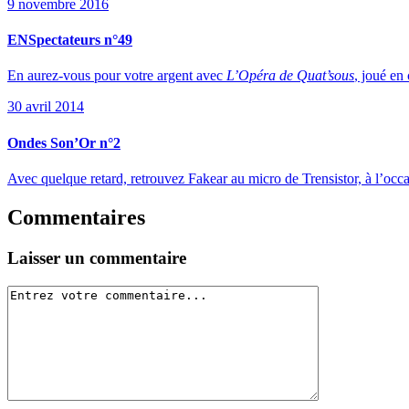
9 novembre 2016
ENSpectateurs n°49
En aurez-vous pour votre argent avec
L’Opéra de Quat’sous
, joué en
30 avril 2014
Ondes Son’Or n°2
Avec quelque retard, retrouvez Fakear au micro de Trensistor, à l’occ
Commentaires
Laisser un commentaire