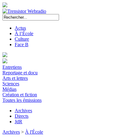
Actus
À l’École
Culture
Face B
Entretiens
Reportage et docu
Arts et lettres
Sciences
Médias
Création et fiction
Toutes les émissions
Archives
Directs
JdR
Archives
>
À l'École