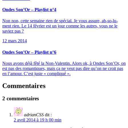
Ondes Son’Or – Playlist n°4
Non non, cette semaine rien de spécial. Je vous assure, ab-so-lu-
ment rien. Le 14 février est un jour comme les autres, vous ne le
saviez pas ?
12 mars 2014
Ondes Son’Or – Playlist n°6
Nous avons déjà fêté la Non-Valentin. Alors ok, à Ondes Son’Or, on
est pas des romantiques, mais ça ne veut pas dire qu’on ne croit pas
en l’amour. C’est juste « compliqué ».
Commentaires
2 commentaires
adrianCSS
dit :
2 avril 2014 à 19 h 00 min