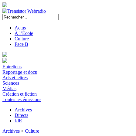
Actus
À l’École
Culture
Face B
Entretiens
Reportage et docu
Arts et lettres
Sciences
Médias
Création et fiction
Toutes les émissions
Archives
Directs
JdR
Archives
>
Culture