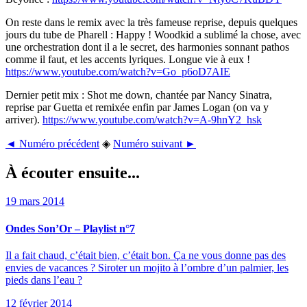
On reste dans le remix avec la très fameuse reprise, depuis quelques
jours du tube de Pharell : Happy ! Woodkid a sublimé la chose, avec
une orchestration dont il a le secret, des harmonies sonnant pathos
comme il faut, et les accents lyriques. Longue vie à eux !
https://www.youtube.com/watch?v=Go_p6oD7AIE
Dernier petit mix : Shot me down, chantée par Nancy Sinatra,
reprise par Guetta et remixée enfin par James Logan (on va y
arriver).
https://www.youtube.com/watch?v=A-9hnY2_hsk
◄ Numéro précédent
◈
Numéro suivant ►
À écouter ensuite...
19 mars 2014
Ondes Son’Or – Playlist n°7
Il a fait chaud, c’était bien, c’était bon. Ça ne vous donne pas des
envies de vacances ? Siroter un mojito à l’ombre d’un palmier, les
pieds dans l’eau ?
12 février 2014