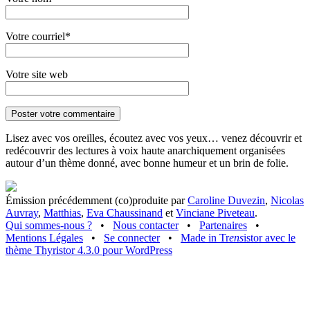
Votre courriel*
Votre site web
Lisez avec vos oreilles, écoutez avec vos yeux… venez découvrir et
redécouvrir des lectures à voix haute anarchiquement organisées
autour d’un thème donné, avec bonne humeur et un brin de folie.
Émission précédemment (co)produite par
Caroline Duvezin
,
Nicolas
Auvray
,
Matthias
,
Eva Chaussinand
et
Vinciane Piveteau
.
Qui sommes-nous ?
•
Nous contacter
•
Partenaires
•
Mentions Légales
•
Se connecter
•
Made in Tr
ens
istor avec le
thème Thyristor 4.3.0 pour WordPress