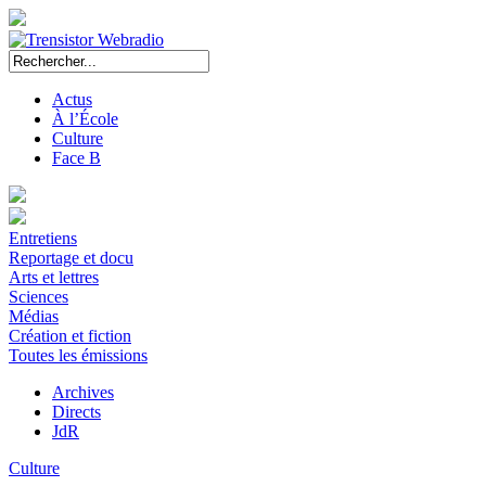
Actus
À l’École
Culture
Face B
Entretiens
Reportage et docu
Arts et lettres
Sciences
Médias
Création et fiction
Toutes les émissions
Archives
Directs
JdR
Culture