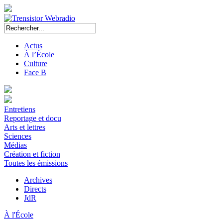
Actus
À l’École
Culture
Face B
Entretiens
Reportage et docu
Arts et lettres
Sciences
Médias
Création et fiction
Toutes les émissions
Archives
Directs
JdR
À l'École