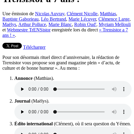
Une émission de
Nicolas Auvray
,
Clément Nicolle
,
Matthias
,
Baptiste Gaborieau
,
Léo Bertrand
,
Marie Lécuyer
,
Clémence Large
,
Maëlys
,
Arthur Polluce
,
Marie Blanc
,
Robin Oud'
,
Myriam Mellouli
et
Webmestre TrENSistor
enregistrée lors du direct
« Trensistor a 7
ans ! »
.
Télécharger
Pour son désormais rituel direct d’anniversaire, la rédaction de
Tr
ens
istor vous propose son grand magazine plein « d’actu, de
culture et de bonne humeur ». Au menu :
Annonce
(Matthias).
Journal
(Maëlys).
Édito international
(Clément), où il sera question du Yémen.