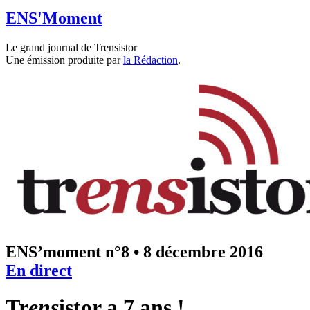
ENS'Moment
Le grand journal de Trensistor
Une émission produite par
la Rédaction
.
ENS’moment n°8
•
8 décembre 2016
En direct
Tr
ens
istor a 7 ans !