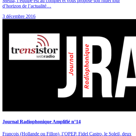
Média, l’équipe est au complet et vous propose son rituel tour
d’horizon de l’actualité…
3 décembre 2016
Journal Radiophonique Amplifié n°14
François (Hollande ou Fillon), l’OPEP, Fidel Castro, le Soleil, deux