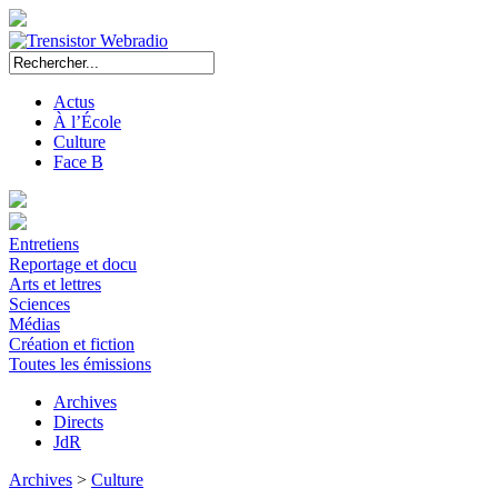
Actus
À l’École
Culture
Face B
Entretiens
Reportage et docu
Arts et lettres
Sciences
Médias
Création et fiction
Toutes les émissions
Archives
Directs
JdR
Archives
>
Culture