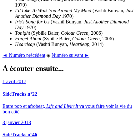
1970)
I’d Like To Walk You Around My Mind
(Vashti Bunyan,
Just
Another Diamond Day
1970)
Iris’s Song for Us
(Vashti Bunyan,
Just Another Diamond
Day
1970)
Tonight
(Sybille Baier
, Colour Green,
2006)
Forget About
(Sybille Baier
, Colour Green,
2006)
Heartleap
(Vashti Bunyan,
Heartleap
, 2014)
◄ Numéro précédent
◈
Numéro suivant ►
À écouter ensuite...
1 avril 2017
SideTracks n°22
Entre pop et afrobeat,
Life and Livin’It
va vous faire voir la vie du
bon côté.
3 janvier 2018
SideTracks n°46