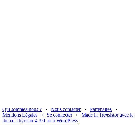
Qui sommes-nous ?
•
Nous contacter
•
Partenaires
•
Mentions Légales
•
Se connecter
•
Made in Tr
ens
istor avec le
thème Thyristor 4.3.0 pour WordPress