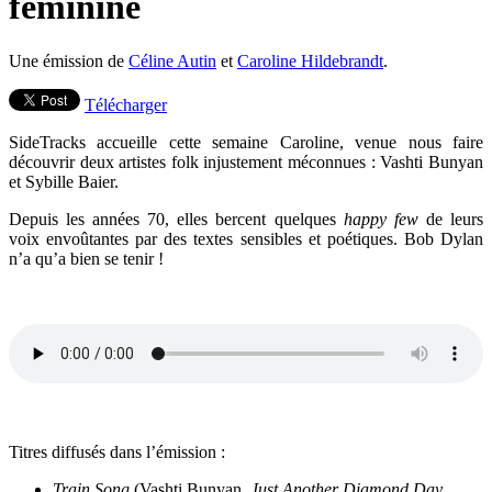
féminine
Une émission de
Céline Autin
et
Caroline Hildebrandt
.
Télécharger
SideTracks accueille cette semaine Caroline, venue nous faire
découvrir deux artistes folk injustement méconnues : Vashti Bunyan
et Sybille Baier.
Depuis les années 70, elles bercent quelques
happy few
de leurs
voix envoûtantes par des textes sensibles et poétiques. Bob Dylan
n’a qu’a bien se tenir !
Titres diffusés dans l’émission :
Train Song
(Vashti Bunyan,
Just Another Diamond Day