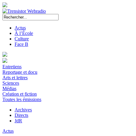
Actus
À l’École
Culture
Face B
Entretiens
Reportage et docu
Arts et lettres
Sciences
Médias
Création et fiction
Toutes les émissions
Archives
Directs
JdR
Actus