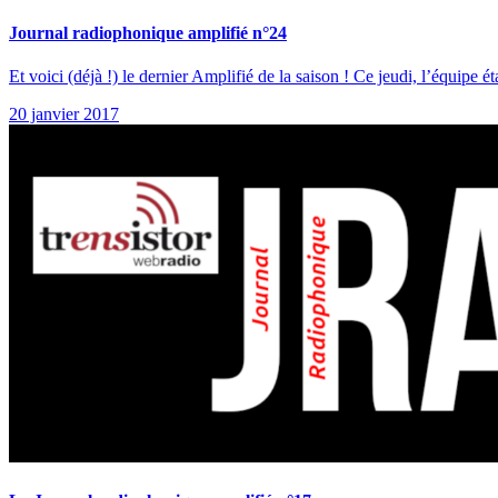
Journal radiophonique amplifié n°24
Et voici (déjà !) le dernier Amplifié de la saison ! Ce jeudi, l’équipe
20 janvier 2017