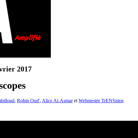
évrier 2017
oscopes
abilloud
,
Robin Oud'
,
Alice Al-Asmar
et
Webmestre TrENSistor
.