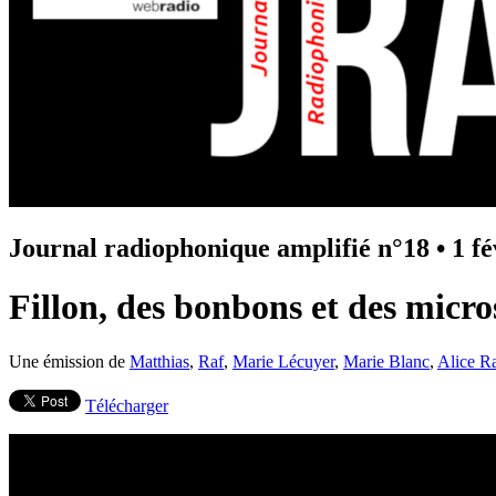
Journal radiophonique amplifié n°18
•
1 f
Fillon, des bonbons et des micr
Une émission de
Matthias
,
Raf
,
Marie Lécuyer
,
Marie Blanc
,
Alice R
Télécharger