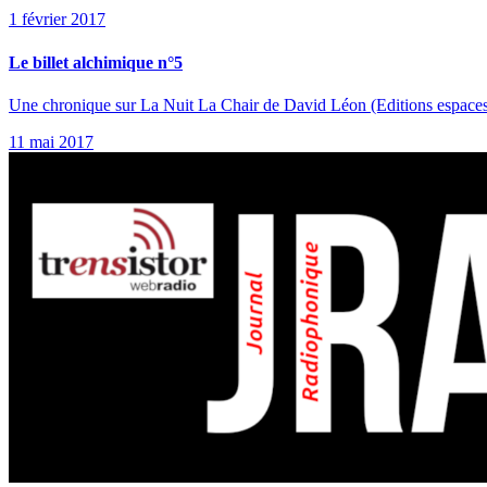
1 février 2017
Le billet alchimique n°5
Une chronique sur La Nuit La Chair de David Léon (Editions espaces
11 mai 2017