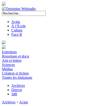
Actus
À l’École
Culture
Face B
Entretiens
Reportage et docu
Arts et lettres
Sciences
Médias
Création et fiction
Toutes les émissions
Archives
Directs
JdR
Archives
>
Actus