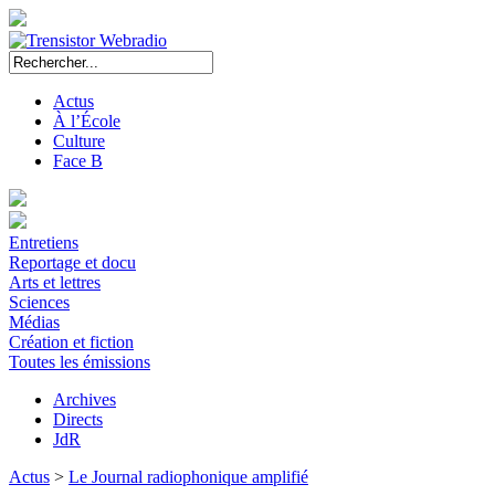
Actus
À l’École
Culture
Face B
Entretiens
Reportage et docu
Arts et lettres
Sciences
Médias
Création et fiction
Toutes les émissions
Archives
Directs
JdR
Actus
>
Le Journal radiophonique amplifié