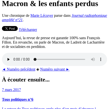
Macron & les enfants perdus
Une chronique de
Marie Lécuyer
parue dans
Journal radiophonique
amplifié n°21
.
Télécharger
Aujourd’hui, la revue de presse est garantie 100% sans François
Fillon. En revanche, on parle de Macron, de Ladreit de Lacharrière
et de socialistes en perdition.
◄ Numéro précédent
◈
Numéro suivant ►
À écouter ensuite...
7 mars 2017
Tous politiques n°6
Le retour de
Tous politiques
après plus d’un mois d’absence !