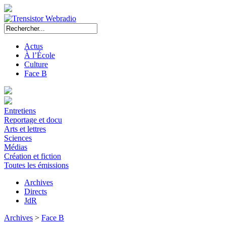
Actus
À l’École
Culture
Face B
Entretiens
Reportage et docu
Arts et lettres
Sciences
Médias
Création et fiction
Toutes les émissions
Archives
Directs
JdR
Archives
>
Face B