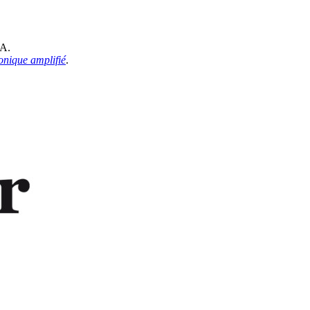
RA.
onique amplifié
.