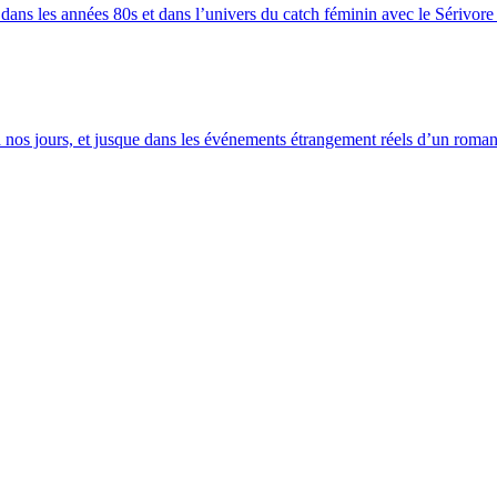
ans les années 80s et dans l’univers du catch féminin avec le Sérivore
à nos jours, et jusque dans les événements étrangement réels d’un rom