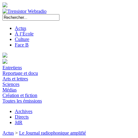
Actus
À l’École
Culture
Face B
Entretiens
Reportage et docu
Arts et lettres
Sciences
Médias
Création et fiction
Toutes les émissions
Archives
Directs
JdR
Actus
>
Le Journal radiophonique amplifié