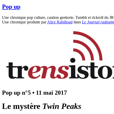
Pop up
Une chronique pop culture, caution geekerie, Tumblr et rickroll du J
Une chronique produite par
Alice Rabilloud
dans
Le Journal radioph
Pop up n°5
•
11 mai 2017
Le mystère
Twin Peaks