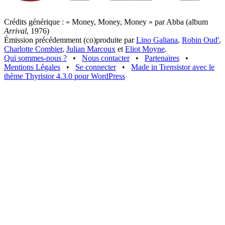
Crédits générique : « Money, Money, Money » par Abba (album
Arrival
, 1976)
Émission précédemment (co)produite par
Lino Galiana
,
Robin Oud'
,
Charlotte Combier
,
Julian Marcoux
et
Eliot Moyne
.
Qui sommes-nous ?
•
Nous contacter
•
Partenaires
•
Mentions Légales
•
Se connecter
•
Made in Tr
ens
istor avec le
thème Thyristor 4.3.0 pour WordPress