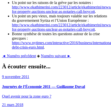
Un point sur les raisons de la grève par les notaires :
http://www.ekathimerini.com/223012/article/ekathimerini/news
for-property-auctions-unclear-as-notaries-call-boycott
.
Un point un peu vieux, mais toujours valable sur les relations
du gouvernement Syriza et l’Union Européenne :
http://www.ekathimerini.com/223012/article/ekathimerini/news
for-property-auctions-unclear-as-notaries-call-boycott
.
Bonne synthèse de toutes les questions autour de la crise
grecques :
https://www.nytimes.com/interactive/2016/business/internationa
debt-crisis-euro.html
.
◄ Numéro précédent
◈
Numéro suivant ►
À écouter ensuite...
9 novembre 2011
Journées de l’Économie 2011 — Guillaume Duval
Quel avenir pour la zone euro ?
21 mars 2018