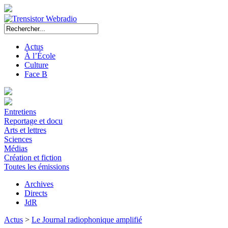
Actus
À l’École
Culture
Face B
Entretiens
Reportage et docu
Arts et lettres
Sciences
Médias
Création et fiction
Toutes les émissions
Archives
Directs
JdR
Actus
>
Le Journal radiophonique amplifié