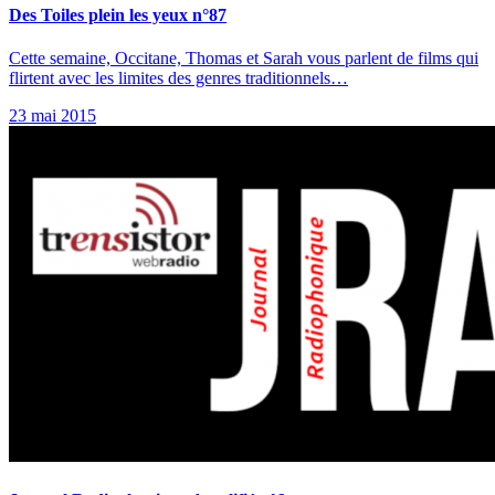
Des Toiles plein les yeux n°87
Cette semaine, Occitane, Thomas et Sarah vous parlent de films qui
flirtent avec les limites des genres traditionnels…
23 mai 2015