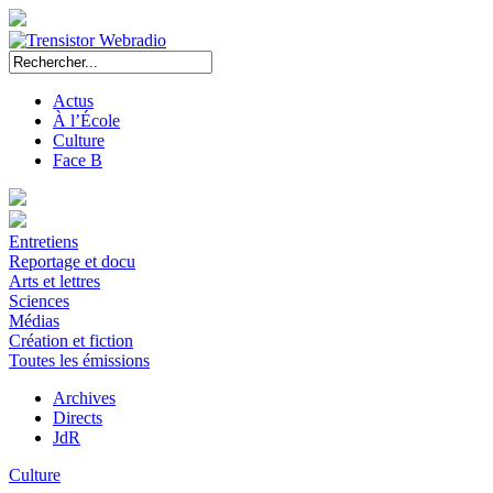
Actus
À l’École
Culture
Face B
Entretiens
Reportage et docu
Arts et lettres
Sciences
Médias
Création et fiction
Toutes les émissions
Archives
Directs
JdR
Culture