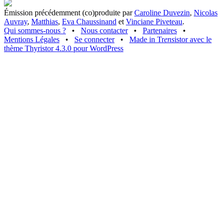
Émission précédemment (co)produite par
Caroline Duvezin
,
Nicolas
Auvray
,
Matthias
,
Eva Chaussinand
et
Vinciane Piveteau
.
Qui sommes-nous ?
•
Nous contacter
•
Partenaires
•
Mentions Légales
•
Se connecter
•
Made in Tr
ens
istor avec le
thème Thyristor 4.3.0 pour WordPress