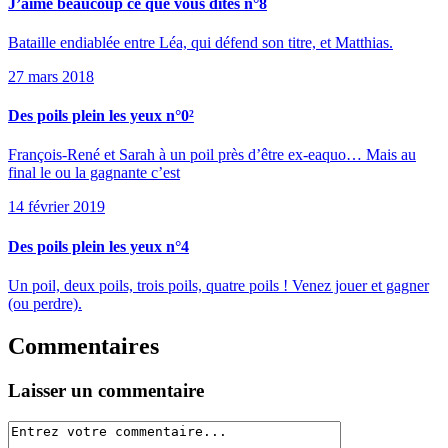
J’aime beaucoup ce que vous dites n°8
Bataille endiablée entre Léa, qui défend son titre, et Matthias.
27 mars 2018
Des poils plein les yeux n°0²
François-René et Sarah à un poil près d’être ex-eaquo… Mais au
final le ou la gagnante c’est
14 février 2019
Des poils plein les yeux n°4
Un poil, deux poils, trois poils, quatre poils ! Venez jouer et gagner
(ou perdre).
Commentaires
Laisser un commentaire