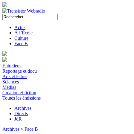
Actus
À l’École
Culture
Face B
Entretiens
Reportage et docu
Arts et lettres
Sciences
Médias
Création et fiction
Toutes les émissions
Archives
Directs
JdR
Archives
>
Face B