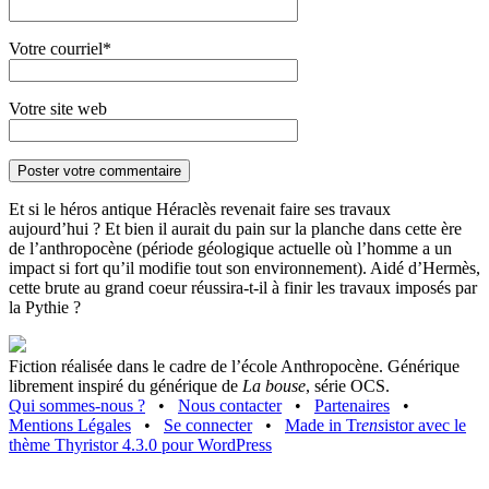
Votre courriel*
Votre site web
Et si le héros antique Héraclès revenait faire ses travaux
aujourd’hui ? Et bien il aurait du pain sur la planche dans cette ère
de l’anthropocène (période géologique actuelle où l’homme a un
impact si fort qu’il modifie tout son environnement). Aidé d’Hermès,
cette brute au grand coeur réussira-t-il à finir les travaux imposés par
la Pythie ?
Fiction réalisée dans le cadre de l’école Anthropocène. Générique
librement inspiré du générique de
La bouse
, série OCS.
Qui sommes-nous ?
•
Nous contacter
•
Partenaires
•
Mentions Légales
•
Se connecter
•
Made in Tr
ens
istor avec le
thème Thyristor 4.3.0 pour WordPress