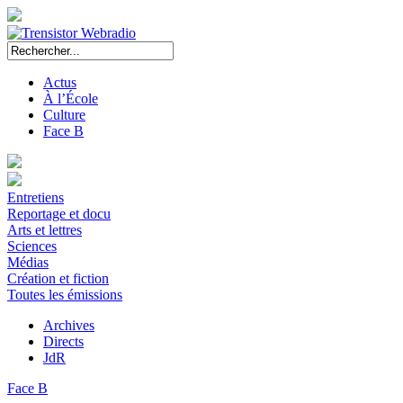
Actus
À l’École
Culture
Face B
Entretiens
Reportage et docu
Arts et lettres
Sciences
Médias
Création et fiction
Toutes les émissions
Archives
Directs
JdR
Face B