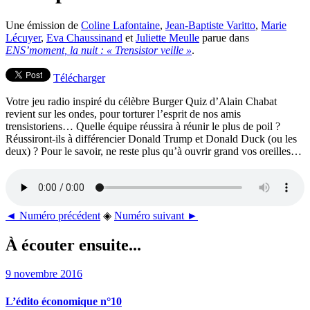
Une émission de
Coline Lafontaine
,
Jean-Baptiste Varitto
,
Marie
Lécuyer
,
Eva Chaussinand
et
Juliette Meulle
parue dans
ENS’moment, la nuit : « Trensistor veille »
.
Télécharger
Votre jeu radio inspiré du célèbre Burger Quiz d’Alain Chabat
revient sur les ondes, pour torturer l’esprit de nos amis
trensistoriens… Quelle équipe réussira à réunir le plus de poil ?
Réussiront-ils à différencier Donald Trump et Donald Duck (ou les
deux) ? Pour le savoir, ne reste plus qu’à ouvrir grand vos oreilles…
◄ Numéro précédent
◈
Numéro suivant ►
À écouter ensuite...
9 novembre 2016
L’édito économique n°10