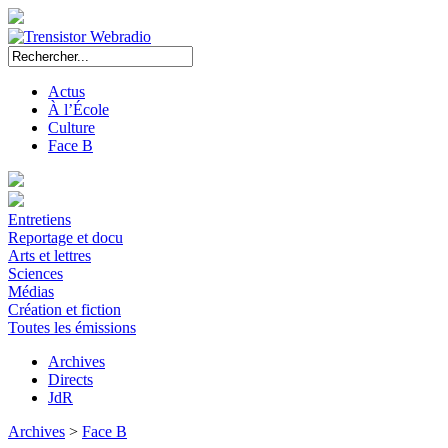
Actus
À l’École
Culture
Face B
Entretiens
Reportage et docu
Arts et lettres
Sciences
Médias
Création et fiction
Toutes les émissions
Archives
Directs
JdR
Archives
>
Face B