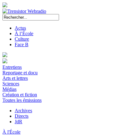
Actus
À l’École
Culture
Face B
Entretiens
Reportage et docu
Arts et lettres
Sciences
Médias
Création et fiction
Toutes les émissions
Archives
Directs
JdR
À l'École